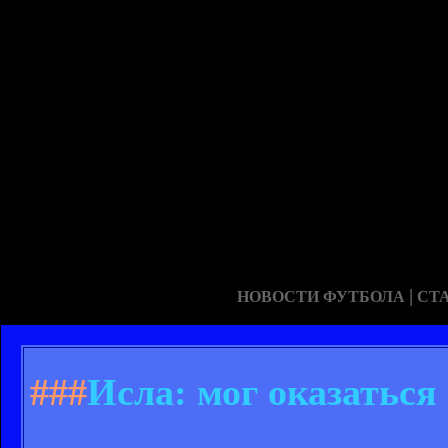
|
НОВОСТИ ФУТБОЛА
СТ
###
Исла: мог оказаться