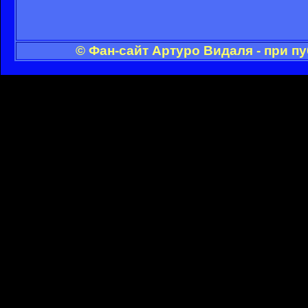
© Фан-сайт Артуро Видаля - при п